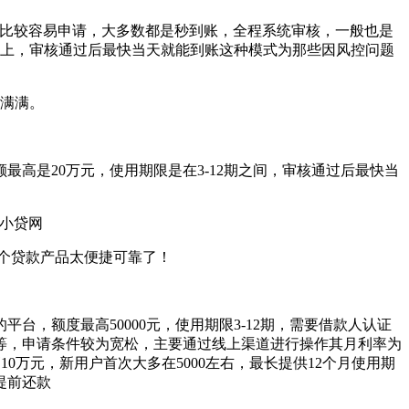
岁以上，也比较容易申请，大多数都是秒到账，全程系统审核，一般也是
以上，审核通过后最快当天就能到账这种模式为那些因风控问题
意满满。
高是20万元，使用期限是在3-12期之间，审核通过后最快当
这个贷款产品太便捷可靠了！
台，额度最高50000元，使用期限3-12期，需要借款人认证
等，申请条件较为宽松，主要通过线上渠道进行操作其月利率为
0万元，新用户首次大多在5000左右，最长提供12个月使用期
提前还款