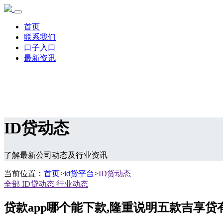
首页
联系我们
口子入口
最新资讯
ID贷动态
了解最新公司动态及行业资讯
当前位置：
首页
>
id贷平台
>
ID贷动态
全部
ID贷动态
行业动态
贷款app哪个能下款,隆重说明五款吉享