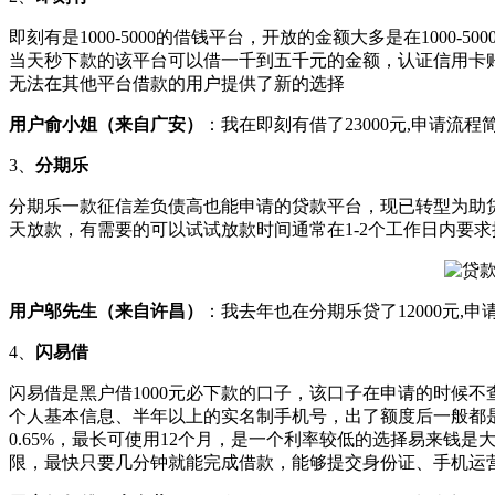
即刻有是1000-5000的借钱平台，开放的金额大多是在100
当天秒下款的该平台可以借一千到五千元的金额，认证信用卡账
无法在其他平台借款的用户提供了新的选择
用户俞小姐（来自广安）
：我在即刻有借了23000元,申请流
3、
分期乐
分期乐一款征信差负债高也能申请的贷款平台，现已转型为助贷
天放款，有需要的可以试试放款时间通常在1-2个工作日内要
用户邬先生（来自许昌）
：我去年也在分期乐贷了12000元
4、
闪易借
闪易借是黑户借1000元必下款的口子，该口子在申请的时候不查
个人基本信息、半年以上的实名制手机号，出了额度后一般都
0.65%，最长可使用12个月，是一个利率较低的选择易来钱
限，最快只要几分钟就能完成借款，能够提交身份证、手机运