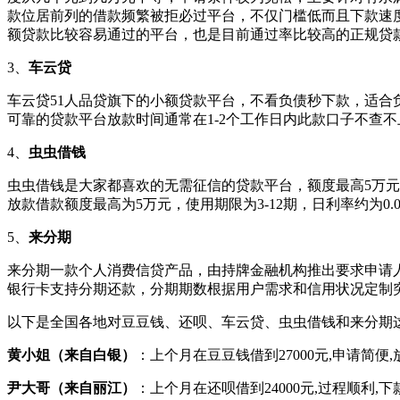
款位居前列的借款频繁被拒必过平台，不仅门槛低而且下款速度也是飞
额贷款比较容易通过的平台，也是目前通过率比较高的正规贷
3、
车云贷
车云贷51人品贷旗下的小额贷款平台，不看负债秒下款，适
可靠的贷款平台放款时间通常在1-2个工作日内此款口子不查
4、
虫虫借钱
虫虫借钱是大家都喜欢的无需征信的贷款平台，额度最高5万元，
放款借款额度最高为5万元，使用期限为3-12期，日利率约为
5、
来分期
来分期一款个人消费信贷产品，由持牌金融机构推出要求申请人
银行卡支持分期还款，分期期数根据用户需求和信用状况定制
以下是全国各地对豆豆钱、还呗、车云贷、虫虫借钱和来分期
黄小姐（来自白银）
：上个月在豆豆钱借到27000元,申请简便
尹大哥（来自丽江）
：上个月在还呗借到24000元,过程顺利,