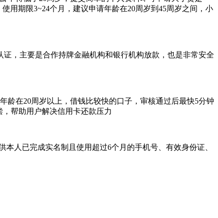
，使用期限3~24个月，建议申请年龄在20周岁到45周岁之间，小
认证，主要是合作持牌金融机构和银行机构放款，也是非常安全
请年龄在20周岁以上，借钱比较快的口子，审核通过后最快5分钟
代偿，帮助用户解决信用卡还款压力
提供本人已完成实名制且使用超过6个月的手机号、有效身份证、