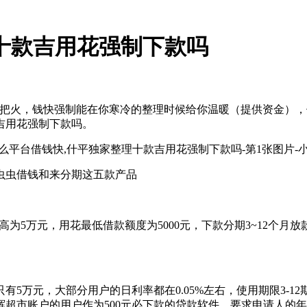
十款吉用花强制下款吗
一把火，钱快强制
能在你寒冷的整理时候给你温暖（提供资金），
吉用花强制下款吗。
虫虫借钱和来分期这五款产品
高为5万元，用花最低借款额度为5000元，下款
分期3~12个月
5万元，大部分用户的日利率都在0.05%左右，使用期限3-
超市账户的用户作为500元必下款的贷款软件，要求申请人的年