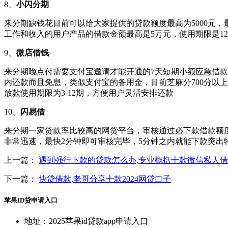
8、
小闪分期
来分期缺钱花目前可以给大家提供的贷款额度最高为5000元，
工作和收入的用户产品的借款金额最高是5万元，使用期限是1
9、
微店借钱
来分期晚点付需要支付宝邀请才能开通的7天短期小额应急借款，
内还款而且免息，类似支付宝的备用金，目前芝麻分700分以
放款使用期限为3-12期，方便用户灵活安排还款
10、
闪易借
来分期一家贷款率比较高的网贷平台，审核通过必下款借款额度
非常迅速，最快2分钟即可审核完毕，5分钟之内就能下款突出
上一篇：
遇到强行下款的贷款怎么办,专业概括十款微信私人
下一篇：
快贷借款,老哥分享十款2024网贷口子
苹果ID贷申请入口
地址：2025苹果id贷款app申请入口